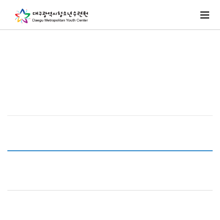
우리의 청소년 세계로! 미래로!!
Home
> 알림마당 > 열린게시판
열린게시판
[기타][매일영남신문] 대구청소년운영위,
참여예산제 첫 도전 ‘장려상’
작성자 :
강이슬
조회 :
553