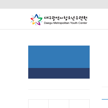
수
알
우
알림마당
Ho
열린게시판
고객소리함
[